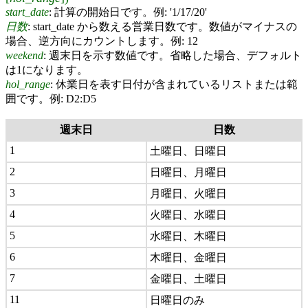
start_date
: 計算の開始日です。例: '1/17/20'
日数
: start_date から数える営業日数です。数値がマイナスの
場合、逆方向にカウントします。例: 12
weekend
: 週末日を示す数値です。省略した場合、デフォルト
は1になります。
hol_range
:
休業日を表す日付が含まれているリストまたは範
囲です。例: D2:D5
週末日
日数
1
土曜日、日曜日
2
日曜日、月曜日
3
月曜日、火曜日
4
火曜日、水曜日
5
水曜日、木曜日
6
木曜日、金曜日
7
金曜日、土曜日
11
日曜日のみ