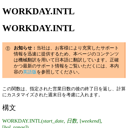
WORKDAY.INTL
WORKDAY.INTL
お知らせ：
当社は、お客様により充実したサポート
情報を迅速に提供するため、本ページのコンテンツ
は機械翻訳を用いて日本語に翻訳しています。正確
かつ最新のサポート情報をご覧いただくには、本内
容の
英語版
を参照してください。
この関数は、指定された営業日数の後の終了日を返し、計算
にカスタマイズされた週末日を考慮に入れます。
構文
WORKDAY.INTL(
start_date
,
日数
, [
weekend
],
[
hol_range
])