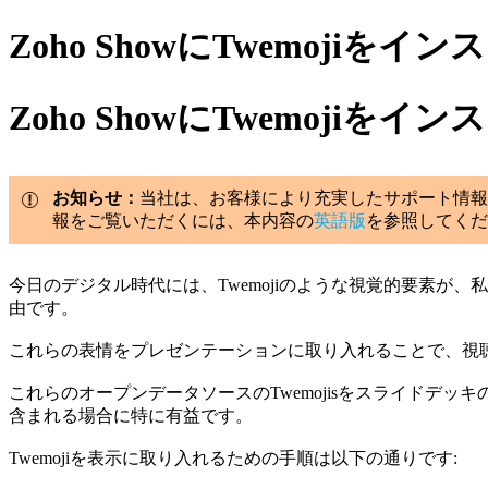
Zoho ShowにTwemojiをイ
Zoho ShowにTwemojiをイ
お知らせ：
当社は、お客様により充実したサポート情報
報をご覧いただくには、本内容の
英語版
を参照してくだ
今日のデジタル時代には、Twemojiのような視覚的要素が、私
由です。
これらの表情をプレゼンテーションに取り入れることで、視
これらのオープンデータソースのTwemojisをスライド
含まれる場合に特に有益です。
Twemojiを表示に取り入れるための手順は以下の通りです: