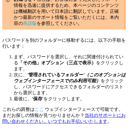
情報を迅速に提供するため、本ページのコンテンツ
は機械翻訳を用いて日本語に翻訳しています。正確
かつ最新のサポート情報をご覧いただくには、本内
容の
英語版
を参照してください。
パスワードを別のフォルダーに移動するには、以下の手順を
行います：
まず、パスワードを選択し、それに関連付けられてい
る
「その他」オプション（三点で表示）
をクリックし
ます。
次に、
'管理されているフォルダー'
（このオプションは
ウェブインターフェースでのみ利用可能）
をクリック
し、パスワードにアクセスできるフォルダーのリスト
から選択します。
最後に、
'保存'
をクリックします。
これらの調整は
ここ
ウェブインターフェースで可能です。
まだお探しの情報が見つかりませんか？
当社のサポートにお
問い合わせください。いつでもお手伝いいたします
。