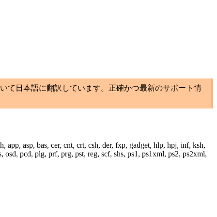
いて日本語に翻訳しています。正確かつ最新のサポート情
 app, asp, bas, cer, cnt, crt, csh, der, fxp, gadget, hlp, hpj, inf, ksh,
pcd, plg, prf, prg, pst, reg, scf, shs, ps1, ps1xml, ps2, ps2xml,