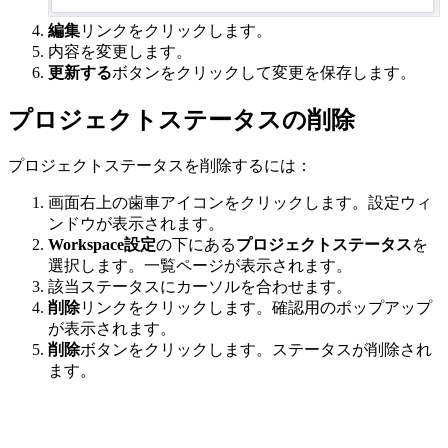
編集
リンクをクリックします。
内容を変更します。
更新する
ボタンをクリックして変更を保存します。
プロジェクトステータスの削除
プロジェクトステータスを削除するには：
画面右上の歯車アイコンをクリックします。設定ウィ
ンドウが表示されます。
Workspace設定
の下にある
プロジェクトステータス
を
選択します。一覧ページが表示されます。
該当ステータスにカーソルを合わせます。
削除
リンクをクリックします。確認用のポップアップ
が表示されます。
削除
ボタンをクリックします。ステータスが削除され
ます。