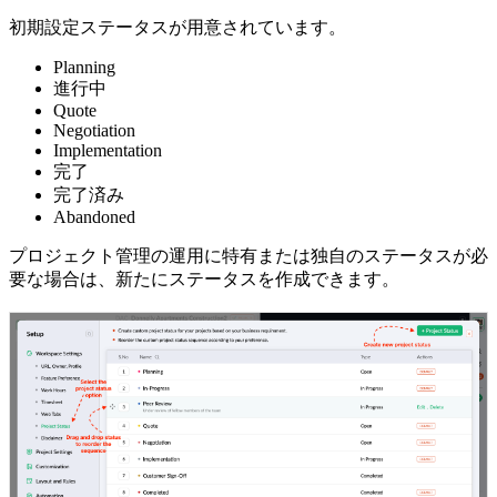
初期設定ステータスが用意されています。
Planning
進行中
Quote
Negotiation
Implementation
完了
完了済み
Abandoned
プロジェクト管理の運用に特有または独自のステータスが必
要な場合は、新たにステータスを作成できます。