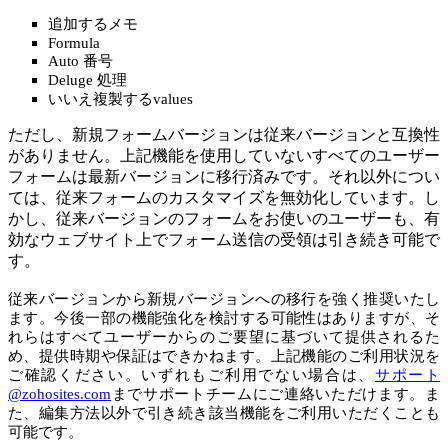
追加するメモ
Formula
Auto 番号
Deluge 処理
いいえ複製するvalues
ただし、新規フォームバージョンは従来バージョンと互換性
がありません。上記機能を使用していないすべてのユーザー
フォームは最新バージョンに移行済みです。それ以外につい
ては、従来フォームのカスタマイズを無効化しています。し
かし、従来バージョンのフォームをお使いのユーザーも、有
効なウェブサイト上でフォーム送信の受領は引き続き可能で
す。
従来バージョンから新規バージョンへの移行を強く推奨いたし
ます。今後一部の機能強化を検討する可能性はありますが、そ
れらはすべてユーザーからのご要望に基づいて提供されるた
め、提供時期や保証はできかねます。上記機能のご利用状況を
ご確認ください。いずれもご利用でない場合は、
サポート
@zohosites.com
までサポートチームにご連絡いただけます。ま
た、編集方法以外で引き続き該当機能をご利用いただくことも
可能です。