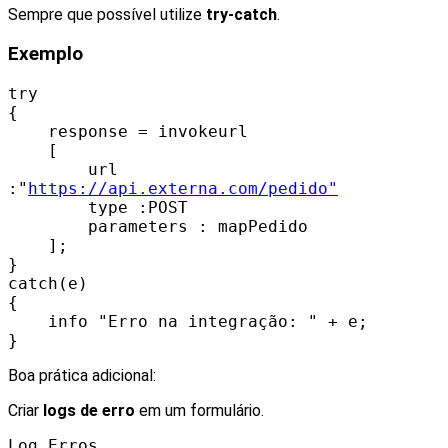
Sempre que possível utilize
try-catch
.
Exemplo
try
{
response = invokeurl
[
url
:"
https://api.externa.com/pedido"
type :POST
parameters : mapPedido
];
}
catch(e)
{
info "Erro na integração: " + e;
}
Boa prática adicional:
Criar
logs de erro
em um formulário.
Log_Erros