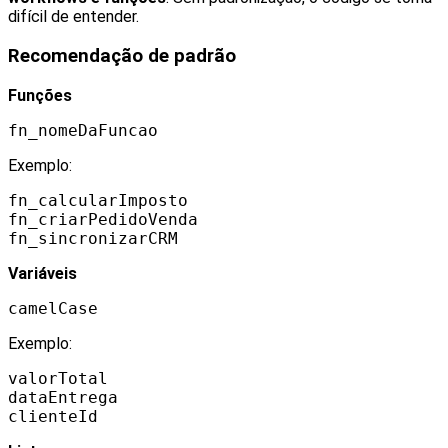
difícil de entender.
Recomendação de padrão
Funções
fn_nomeDaFuncao
Exemplo:
fn_calcularImposto
fn_criarPedidoVenda
fn_sincronizarCRM
Variáveis
camelCase
Exemplo:
valorTotal
dataEntrega
clienteId