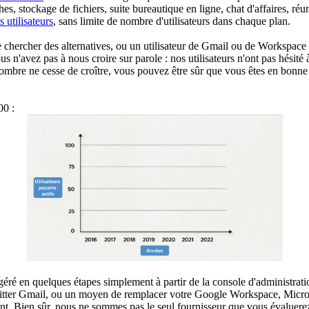
ches, stockage de fichiers, suite bureautique en ligne, chat d'affaires, r
 utilisateurs
, sans limite de nombre d'utilisateurs dans chaque plan.
chercher des alternatives, ou un utilisateur de Gmail ou de Workspace qui
s n'avez pas à nous croire sur parole : nos utilisateurs n'ont pas hési
 nombre ne cesse de croître, vous pouvez être sûr que vous êtes en bonn
100 :
re géré en quelques étapes simplement à partir de la console d'administra
e quitter Gmail, ou un moyen de remplacer votre Google Workspace, Micro
ement. Bien sûr, nous ne sommes pas le seul fournisseur que vous évaluer