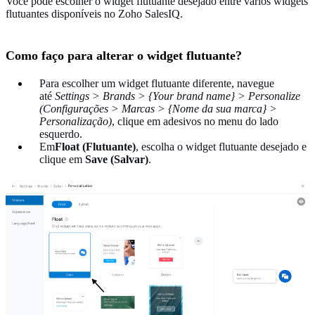
Você pode escolher o widget flutuante desejado entre vários widgets
flutuantes disponíveis no Zoho SalesIQ.
Como faço para alterar o widget flutuante?
Para escolher um widget flutuante diferente, navegue
até
Settings > Brands > {Your brand name} > Personalize
(Configurações > Marcas > {Nome da sua marca} >
Personalização)
, clique em adesivos no menu do lado
esquerdo.
Em
Float (Flutuante)
, escolha o widget flutuante desejado e
clique em
Save (Salvar)
.