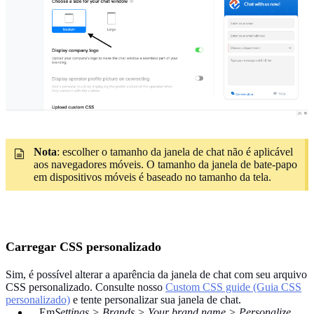
Nota
: escolher o tamanho da janela de chat não é aplicável
aos navegadores móveis. O tamanho da janela de bate-papo
em dispositivos móveis é baseado no tamanho da tela.
Carregar CSS personalizado
Sim, é possível alterar a aparência da janela de chat com seu arquivo
CSS personalizado. Consulte nosso
Custom CSS guide (Guia CSS
personalizado)
e tente personalizar sua janela de chat.
Em
Settings > Brands > Your brand name > Personalize