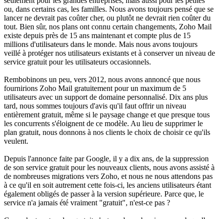
seulement pour les grandes entreprises, mais aussi pour les petites
ou, dans certains cas, les familles. Nous avons toujours pensé que se
lancer ne devrait pas coûter cher, ou plutôt ne devrait rien coûter du
tout. Bien sûr, nos plans ont connu certain changements, Zoho Mail
existe depuis près de 15 ans maintenant et compte plus de 15
millions d'utilisateurs dans le monde. Mais nous avons toujours
veillé à protéger nos utilisateurs existants et à conserver un niveau de
service gratuit pour les utilisateurs occasionnels.
Rembobinons un peu, vers 2012, nous avons annoncé que nous
fournirions Zoho Mail gratuitement pour un maximum de 5
utilisateurs avec un support de domaine personnalisé. Dix ans plus
tard, nous sommes toujours d'avis qu'il faut offrir un niveau
entièrement gratuit, même si le paysage change et que presque tous
les concurrents s'éloignent de ce modèle. Au lieu de supprimer le
plan gratuit, nous donnons à nos clients le choix de choisir ce qu'ils
veulent.
Depuis l'annonce faite par Google, il y a dix ans, de la suppression
de son service gratuit pour les nouveaux clients, nous avons assisté à
de nombreuses migrations vers Zoho, et nous ne nous attendons pas
à ce qu'il en soit autrement cette fois-ci, les anciens utilisateurs étant
également obligés de passer à la version supérieure. Parce que, le
service n'a jamais été vraiment "gratuit", n'est-ce pas ?