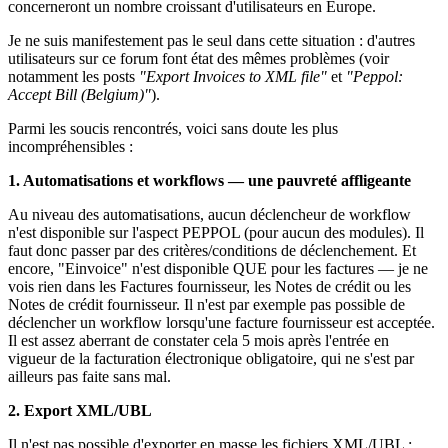
concerneront un nombre croissant d'utilisateurs en Europe.
Je ne suis manifestement pas le seul dans cette situation : d'autres
utilisateurs sur ce forum font état des mêmes problèmes (voir
notamment les posts
"Export Invoices to XML file"
et
"Peppol:
Accept Bill (Belgium)"
).
Parmi les soucis rencontrés, voici sans doute les plus
incompréhensibles :
1. Automatisations et workflows — une pauvreté affligeante
Au niveau des automatisations, aucun déclencheur de workflow
n'est disponible sur l'aspect PEPPOL (pour aucun des modules). Il
faut donc passer par des critères/conditions de déclenchement. Et
encore, "Einvoice" n'est disponible QUE pour les factures — je ne
vois rien dans les Factures fournisseur, les Notes de crédit ou les
Notes de crédit fournisseur. Il n'est par exemple pas possible de
déclencher un workflow lorsqu'une facture fournisseur est acceptée.
Il est assez aberrant de constater cela 5 mois après l'entrée en
vigueur de la facturation électronique obligatoire, qui ne s'est par
ailleurs pas faite sans mal.
2. Export XML/UBL
Il n'est pas possible d'exporter en masse les fichiers XML/UBL :