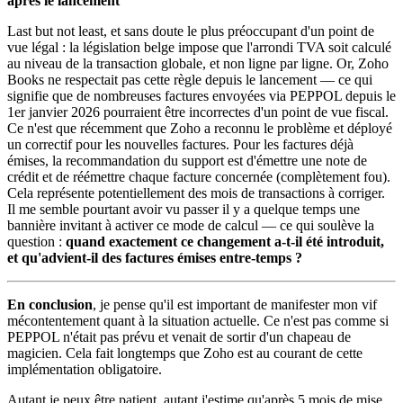
après le lancement
Last but not least, et sans doute le plus préoccupant d'un point de
vue légal : la législation belge impose que l'arrondi TVA soit calculé
au niveau de la transaction globale, et non ligne par ligne. Or, Zoho
Books ne respectait pas cette règle depuis le lancement — ce qui
signifie que de nombreuses factures envoyées via PEPPOL depuis le
1er janvier 2026 pourraient être incorrectes d'un point de vue fiscal.
Ce n'est que récemment que Zoho a reconnu le problème et déployé
un correctif pour les nouvelles factures. Pour les factures déjà
émises, la recommandation du support est d'émettre une note de
crédit et de réémettre chaque facture concernée (complètement fou).
Cela représente potentiellement des mois de transactions à corriger.
Il me semble pourtant avoir vu passer il y a quelque temps une
bannière invitant à activer ce mode de calcul — ce qui soulève la
question :
quand exactement ce changement a-t-il été introduit,
et qu'advient-il des factures émises entre-temps ?
En conclusion
, je pense qu'il est important de manifester mon vif
mécontentement quant à la situation actuelle. Ce n'est pas comme si
PEPPOL n'était pas prévu et venait de sortir d'un chapeau de
magicien. Cela fait longtemps que Zoho est au courant de cette
implémentation obligatoire.
Autant je peux être patient, autant j'estime qu'après 5 mois de mise