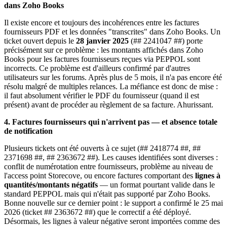
dans Zoho Books
Il existe encore et toujours des incohérences entre les factures
fournisseurs PDF et les données "transcrites" dans Zoho Books. Un
ticket ouvert depuis le
28 janvier 2025
(## 2241047 ##) porte
précisément sur ce problème : les montants affichés dans Zoho
Books pour les factures fournisseurs reçues via PEPPOL sont
incorrects. Ce problème est d'ailleurs confirmé par d'autres
utilisateurs sur les forums. Après plus de 5 mois, il n'a pas encore été
résolu malgré de multiples relances. La méfiance est donc de mise :
il faut absolument vérifier le PDF du fournisseur (quand il est
présent) avant de procéder au règlement de sa facture. Ahurissant.
4. Factures fournisseurs qui n'arrivent pas — et absence totale
de notification
Plusieurs tickets ont été ouverts à ce sujet (## 2418774 ##, ##
2371698 ##, ## 2363672 ##). Les causes identifiées sont diverses :
conflit de numérotation entre fournisseurs, problème au niveau de
l'access point Storecove, ou encore factures comportant des
lignes à
quantités/montants négatifs
— un format pourtant valide dans le
standard PEPPOL mais qui n'était pas supporté par Zoho Books.
Bonne nouvelle sur ce dernier point : le support a confirmé le 25 mai
2026 (ticket ## 2363672 ##) que le correctif a été déployé.
Désormais, les lignes à valeur négative seront importées comme des