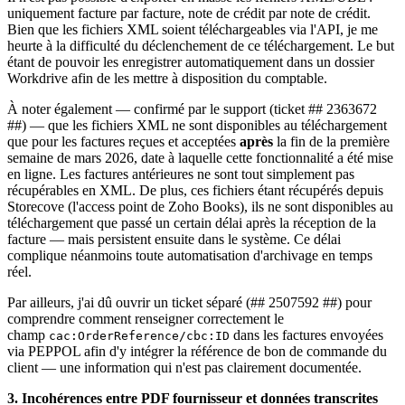
uniquement facture par facture, note de crédit par note de crédit.
Bien que les fichiers XML soient téléchargeables via l'API, je me
heurte à la difficulté du déclenchement de ce téléchargement. Le but
étant de pouvoir les enregistrer automatiquement dans un dossier
Workdrive afin de les mettre à disposition du comptable.
À noter également — confirmé par le support (ticket ## 2363672
##) — que les fichiers XML ne sont disponibles au téléchargement
que pour les factures reçues et acceptées
après
la fin de la première
semaine de mars 2026, date à laquelle cette fonctionnalité a été mise
en ligne. Les factures antérieures ne sont tout simplement pas
récupérables en XML. De plus, ces fichiers étant récupérés depuis
Storecove (l'access point de Zoho Books), ils ne sont disponibles au
téléchargement que passé un certain délai après la réception de la
facture — mais persistent ensuite dans le système. Ce délai
complique néanmoins toute automatisation d'archivage en temps
réel.
Par ailleurs, j'ai dû ouvrir un ticket séparé (## 2507592 ##) pour
comprendre comment renseigner correctement le
champ
dans les factures envoyées
cac:OrderReference/cbc:ID
via PEPPOL afin d'y intégrer la référence de bon de commande du
client — une information qui n'est pas clairement documentée.
3. Incohérences entre PDF fournisseur et données transcrites