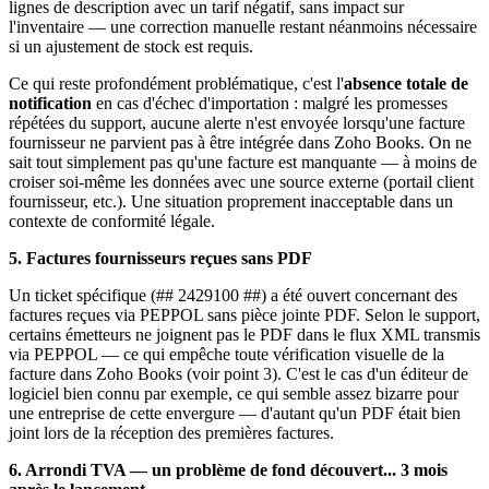
lignes de description avec un tarif négatif, sans impact sur
l'inventaire — une correction manuelle restant néanmoins nécessaire
si un ajustement de stock est requis.
Ce qui reste profondément problématique, c'est l'
absence totale de
notification
en cas d'échec d'importation : malgré les promesses
répétées du support, aucune alerte n'est envoyée lorsqu'une facture
fournisseur ne parvient pas à être intégrée dans Zoho Books. On ne
sait tout simplement pas qu'une facture est manquante — à moins de
croiser soi-même les données avec une source externe (portail client
fournisseur, etc.). Une situation proprement inacceptable dans un
contexte de conformité légale.
5. Factures fournisseurs reçues sans PDF
Un ticket spécifique (## 2429100 ##) a été ouvert concernant des
factures reçues via PEPPOL sans pièce jointe PDF. Selon le support,
certains émetteurs ne joignent pas le PDF dans le flux XML transmis
via PEPPOL — ce qui empêche toute vérification visuelle de la
facture dans Zoho Books (voir point 3). C'est le cas d'un éditeur de
logiciel bien connu par exemple, ce qui semble assez bizarre pour
une entreprise de cette envergure — d'autant qu'un PDF était bien
joint lors de la réception des premières factures.
6. Arrondi TVA — un problème de fond découvert... 3 mois