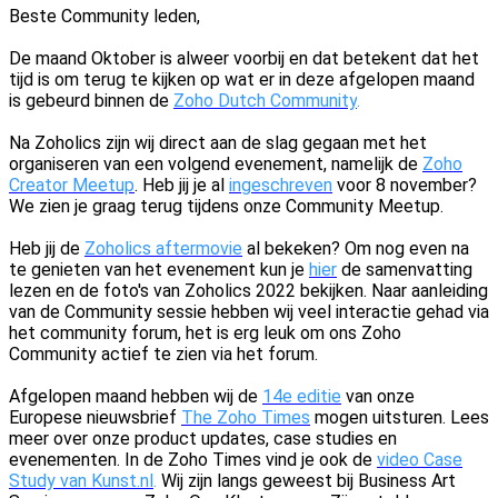
Beste Community leden,
De maand Oktober is alweer voorbij en dat betekent dat het
tijd is om terug te kijken op wat er in deze afgelopen maand
is gebeurd binnen de
Zoho Dutch Community
.
Na Zoholics zijn wij direct aan de slag gegaan met het
organiseren van een volgend evenement, namelijk de
Zoho
Creator Meetup
. Heb jij je al
ingeschreven
voor 8 november?
We zien je graag terug tijdens onze Community Meetup.
Heb jij de
Zoholics aftermovie
al bekeken? Om nog even na
te genieten van het evenement kun je
hier
de samenvatting
lezen en de foto's van Zoholics 2022
bekijken
. Naar aanleiding
van de Community sessie hebben wij veel interactie gehad via
het community forum, het is erg leuk om ons Zoho
Community actief te zien via het forum.
Afgelopen maand hebben wij de
14e editie
van onze
Europese nieuwsbrief
The Zoho Times
mogen uitsturen. Lees
meer over onze product updates, case studies en
evenementen.
In de Zoho Times vind je ook de
video Case
Study van Kunst.nl
.
Wij zijn langs geweest bij
Business Art