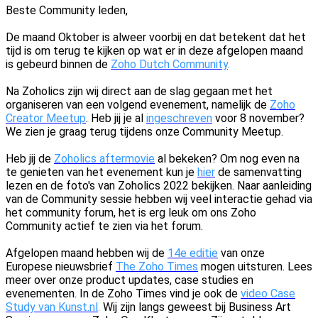
Beste Community leden,
De maand Oktober is alweer voorbij en dat betekent dat het
tijd is om terug te kijken op wat er in deze afgelopen maand
is gebeurd binnen de
Zoho Dutch Community
.
Na Zoholics zijn wij direct aan de slag gegaan met het
organiseren van een volgend evenement, namelijk de
Zoho
Creator Meetup
. Heb jij je al
ingeschreven
voor 8 november?
We zien je graag terug tijdens onze Community Meetup.
Heb jij de
Zoholics aftermovie
al bekeken? Om nog even na
te genieten van het evenement kun je
hier
de samenvatting
lezen en de foto's van Zoholics 2022
bekijken
. Naar aanleiding
van de Community sessie hebben wij veel interactie gehad via
het community forum, het is erg leuk om ons Zoho
Community actief te zien via het forum.
Afgelopen maand hebben wij de
14e editie
van onze
Europese nieuwsbrief
The Zoho Times
mogen uitsturen. Lees
meer over onze product updates, case studies en
evenementen.
In de Zoho Times vind je ook de
video Case
Study van Kunst.nl
.
Wij zijn langs geweest bij
Business Art