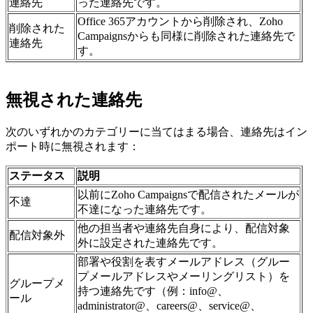
連絡先
った連絡先です。
Office 365アカウントから削除され、Zoho
削除された
Campaignsからも同様に削除された連絡先で
連絡先
す。
無視された連絡先
次のいずれかのカテゴリーに当てはまる場合、連絡先はイン
ポート時に無視されます：
ステータス
説明
以前にZoho Campaignsで配信されたメールが
不達
不達になった連絡先です。
他の担当者や連絡先自身により、配信対象
配信対象外
外に設定された連絡先です。
部署や役割を表すメールアドレス（グルー
プメールアドレスやメーリングリスト）を
グループメ
持つ連絡先です（例：info@、
ール
administrator@、careers@、service@、