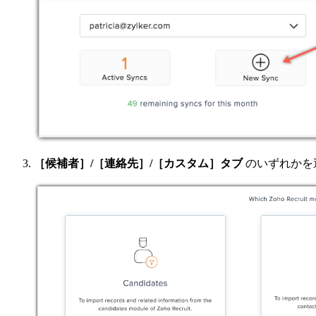
［候補者］/［連絡先］/［カスタム］タブ
のいずれかを