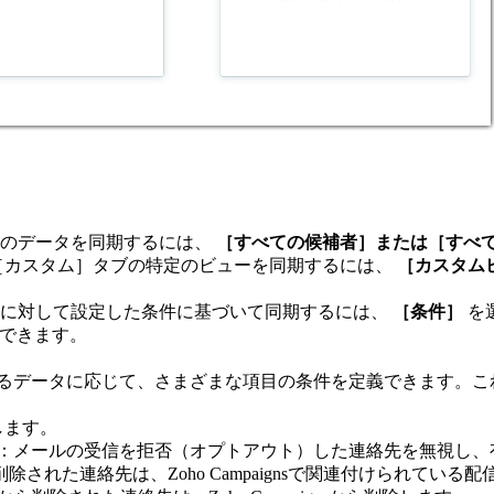
てのデータを同期するには、
［すべての候補者］または［すべ
絡先］/［カスタム］タブの特定のビューを同期するには、
［カスタム
値に対して設定した条件に基づいて同期するには、
［条件］
を選
択できます。
から抽出するデータに応じて、さまざまな項目の条件を定義できます
します。
：メールの受信を拒否（オプトアウト）した連絡先を無視し、有効な
uitから削除された連絡先は、Zoho Campaignsで関連付けられ