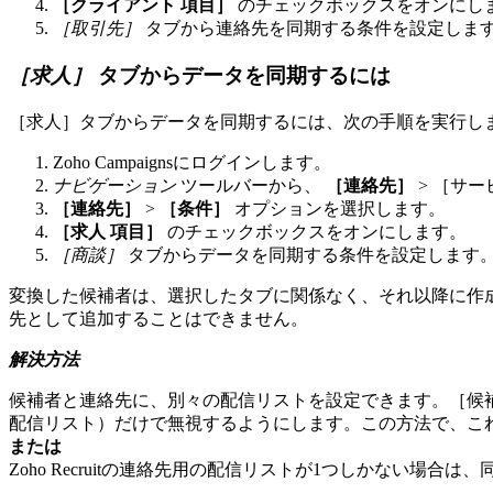
［クライアント
項目］
のチェックボックスをオンにし
［取引先］
タブから連絡先を同期する条件を設定しま
［求人］
タブからデータを同期するには
［求人］タブからデータを同期するには、次の手順を実行し
Zoho Campaignsにログインします。
ナビゲーション
ツールバーから、
［連絡先］
> ［サ
［連絡先］
>
［条件］
オプションを選択します。
［求人
項目］
のチェックボックスをオンにします。
［商談］
タブからデータを同期する条件を設定します
変換した候補者は、選択したタブに関係なく、それ以降に作成し
先として追加することはできません。
解決方法
候補者と連絡先に、別々の配信リストを設定できます。［候
配信リスト）だけで無視するようにします。この方法で、こ
または
Zoho Recruitの連絡先用の配信リストが1つしかない場