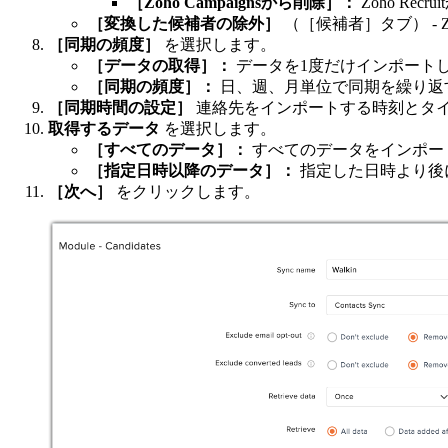
［Zoho Campaignsから削除］：
Zoho Re
［変換した候補者の除外］
（［候補者］タブ） - 
［同期の頻度］
を選択します。
［データの取得］：
データを1度だけインポート
［同期の頻度］：
日、週、月単位で同期を繰り返
［同期時間の設定］
連絡先をインポートする時刻とタ
取得するデータ
を選択します。
［すべてのデータ］：
すべてのデータをインポー
［指定日時以降のデータ］：
指定した日時より後
［次へ］
をクリックします。