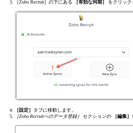
［Zoho Recruit］の下にある
［有効な同期］
をクリック
［設定］
タブに移動します。
［Zoho Recruitへのデータ登録］
セクションの
［編集］