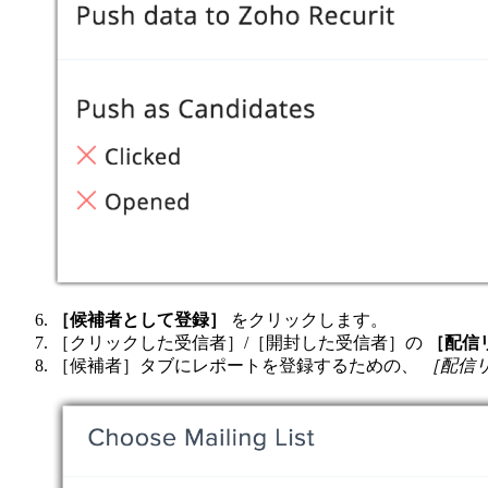
［候補者として登録］
をクリックします。
［クリックした受信者］/［開封した受信者］の
［配信
［候補者］タブにレポートを登録するための、
［配信