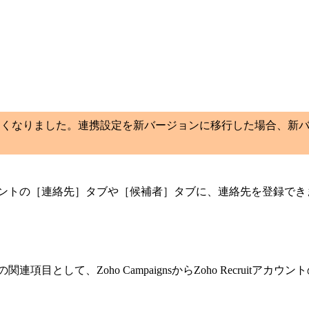
tとの連携機能が新しくなりました。連携設定を新バージョンに移行した場
itアカウントの［連絡先］タブや［候補者］タブに、連絡先を登録
目として、Zoho CampaignsからZoho Recruit