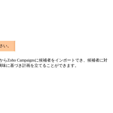
さい。
itからZoho Campaignsに候補者をインポートでき、候補者に対
興味に基づき計画を立てることができます。