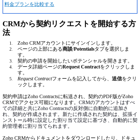
料金プランを比較する
CRMから契約リクエストを開始する方
法
Zoho CRMアカウントにサインインします。
ページの上部にある
商談
/
Potentials
タブを選択しま
す。
契約の申請を開始したいポテンシャルを開きます。
データ詳細ページの
Request Contract
をクリックしま
す。
Request Contract
フォームを記入してから、
送信
をクリ
ックします。
契約申請はZoho Contractsに転送され、契約のPDF版がZoho
CRMでアクセス可能になります。
CRMのアカウントはすべ
ての詳細と共にZoho Contractsの反対側に自動的に追加さ
れ、契約が作成されます。新たに作成された契約は、拡張イ
ンストール時に設定した割り当て設定に基づき、自動的に契
約管理者に割り当てられます。
Zoho CRMからドキュメントをダウンロードしたり、ドキュ