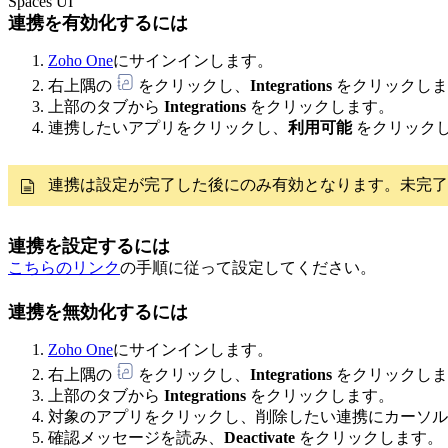
Spaces UI
連携を有効化するには
Zoho One
にサインインします。
右上隅の
をクリックし、
Integrations
をクリックしま
上部のタブから
Integrations
をクリックします。
連携したいアプリをクリックし、
利用可能
をクリック
連携は設定が完了した後にのみ有効となります。未完
連携を設定するには
こちらのリンク
の手順に従って設定してください。
連携を無効化するには
Zoho One
にサインインします。
右上隅の
をクリックし、
Integrations
をクリックしま
上部のタブから
Integrations
をクリックします。
対象のアプリをクリックし、削除したい連携にカーソ
確認メッセージを読み、
Deactivate
をクリックします。