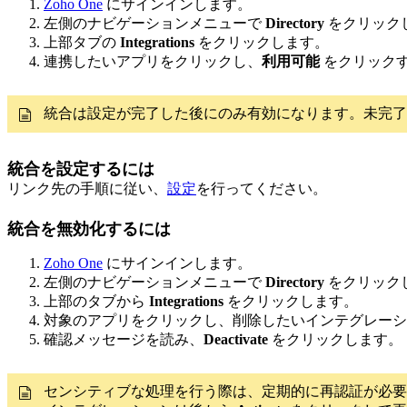
Zoho One
にサインインします。
左側のナビゲーションメニューで
Directory
をクリック
上部タブの
Integrations
をクリックします。
連携したいアプリをクリックし、
利用可能
をクリック
統合は設定が完了した後にのみ有効になります。未完
統合を設定するには
リンク先の手順に従い、
設定
を行ってください。
統合を無効化するには
Zoho One
にサインインします。
左側のナビゲーションメニューで
Directory
をクリック
上部のタブから
Integrations
をクリックします。
対象のアプリをクリックし、削除したいインテグレー
確認メッセージを読み、
Deactivate
をクリックします。
センシティブな処理を行う際は、定期的に再認証が必要