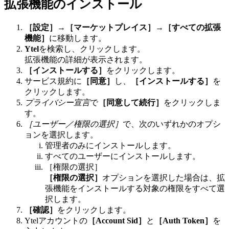
拡張機能のインストール
［設定］
→
［マーケットプレイス］
→
［すべての拡張
機能］
に移動します。
Ytel
を検索し、クリックします。
拡張機能の詳細が表示されます。
［インストールする］
をクリックします。
サービス規約に
［同意］
し、
［インストールする］
を
クリックします。
プライバシー宣言
で
［同意して続行］
をクリックしま
す。
［ユーザー／権限の選択］
で、次のいずれかのオプシ
ョンを選択します。
管理者のみにインストールします。
すべてのユーザーにインストールします。
［権限の選択］
［権限の選択］
オプションを選択した場合は、拡
張機能をインストールする対象の権限をすべて選
択します。
［確認］
をクリックします。
Ytelアカウントの
［Account Sid］
と
［Auth Token］
を