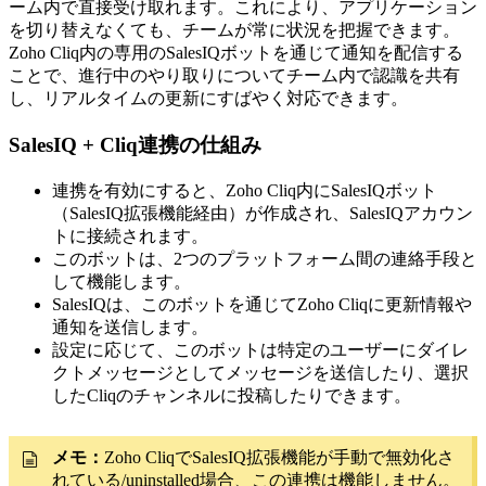
ーム内で直接受け取れます。これにより、アプリケーション
を切り替えなくても、チームが常に状況を把握できます。
Zoho Cliq内の専用のSalesIQボットを通じて通知を配信する
ことで、進行中のやり取りについてチーム内で認識を共有
し、リアルタイムの更新にすばやく対応できます。
SalesIQ + Cliq連携の仕組み
連携を有効にすると、Zoho Cliq内にSalesIQボット
（SalesIQ拡張機能経由）が作成され、SalesIQアカウン
トに接続されます。
このボットは、2つのプラットフォーム間の連絡手段と
して機能します。
SalesIQは、このボットを通じてZoho Cliqに更新情報や
通知を送信します。
設定に応じて、このボットは特定のユーザーにダイレ
クトメッセージとしてメッセージを送信したり、選択
したCliqのチャンネルに投稿したりできます。
メモ：
Zoho CliqでSalesIQ拡張機能が手動で無効化さ
れている/uninstalled場合、この連携は機能しません。