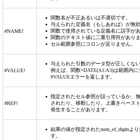
関数名が不正あるいは不適切です。
与えられた定義名（もしあれば）が無
関数で使用されている定義名に誤字が
#NAME!
関数のテキスト値に二重引用符があり
セル範囲参照にコロンが足りません。
与えられた引数のデータ型が正しくな
例えば、関数=DATE(A1:A3)は範囲
#VALUE!
#VALUEエラーを返します。
指定されたセル参照が誤っているか、
されたり、移動したり、上書きペース
#REF!
発生することがあります。
結果の値が指定されたnum_of_digit
す。