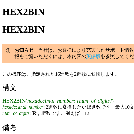
HEX2BIN
HEX2BIN
お知らせ：
当社は、お客様により充実したサポート情報
報をご覧いただくには、本内容の
英語版
を参照してくだ
この機能は、指定された16進数を2進数に変換します。
構文
HEX2BIN(
hexadecimal_number; [num_of_digits]
)
hexadecimal_number
: 2進数に変換したい16進数です。最大10文
num_of_digits
: 返す桁数です。例えば、12
備考