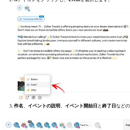
件名
、
イベントの説明
、
イベント開始日
と
終了日
などの