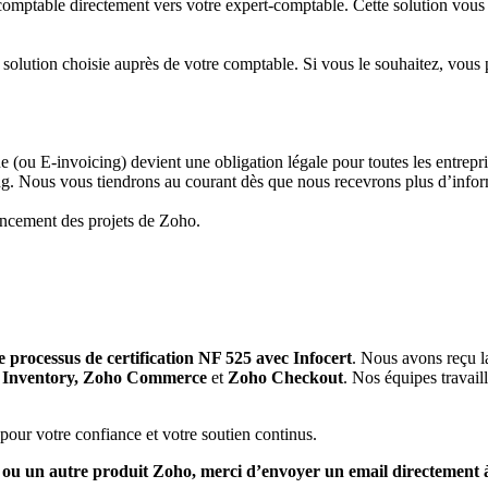
at comptable directement vers votre expert-comptable. Cette solution vo
solution choisie auprès de votre comptable. Si vous le souhaitez, vous
ue (ou E-invoicing) devient une obligation légale pour toutes les entrepr
ing. Nous vous tiendrons au courant dès que nous recevrons plus d’inform
ancement des projets de Zoho.
le processus de certification NF 525 avec Infocert
. Nous avons reçu 
o Inventory, Zoho Commerce
et
Zoho Checkout
. Nos équipes travail
our votre confiance et votre soutien continus.
ou un autre produit Zoho, merci d’envoyer un email directement 