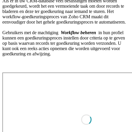
Als er in uw CRM-database veel beslissingen moeten worden
goedgekeurd, wordt het een vermoeiende taak om door records te
bladeren en deze ter goedkeuring naar iemand te sturen. Het
workflow-goedkeuringsproces van Zoho CRM maakt dit
eenvoudiger door het gehele goedkeuringsproces te automatiseren.
​Gebruikers met de machtiging
Workflow beheren
in hun profiel
kunnen een goedkeuringsproces instellen door criteria op te geven
op basis waarvan records ter goedkeuring worden verzonden. U
kunt ook een reeks acties opnemen die worden uitgevoerd voor
goedkeuring en afwijzing.