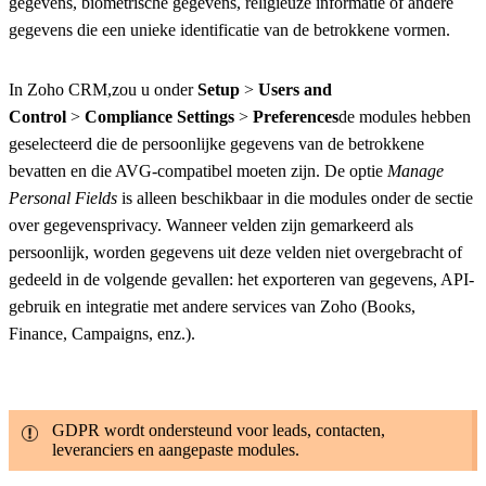
gegevens, biometrische gegevens, religieuze informatie of andere
gegevens die een unieke identificatie van de betrokkene vormen.
In Zoho CRM,zou u onder
Setup
>
Users and
Control
>
Compliance Settings
>
Preferences
de modules hebben
geselecteerd die de persoonlijke gegevens van de betrokkene
bevatten en die AVG-compatibel moeten zijn. De optie
Manage
Personal Fields
is alleen beschikbaar in die modules onder de sectie
over gegevensprivacy. Wanneer velden zijn gemarkeerd als
persoonlijk, worden gegevens uit deze velden niet overgebracht of
gedeeld in de volgende gevallen: het exporteren van gegevens, API-
gebruik en integratie met andere services van Zoho (Books,
Finance, Campaigns, enz.).
GDPR wordt ondersteund voor leads, contacten,
leveranciers en aangepaste modules.