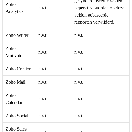
gesynchroniseerde velden
Zoho
n.v.t.
beperkt is, worden op deze
Analytics
velden gebaseerde
rapporten verwijderd.
Zoho Writer
n.v.t.
n.v.t.
Zoho
n.v.t.
n.v.t.
Motivator
Zoho Creator
n.v.t.
n.v.t.
Zoho Mail
n.v.t.
n.v.t.
Zoho
n.v.t.
n.v.t.
Calendar
Zoho Social
n.v.t.
n.v.t.
Zoho Sales