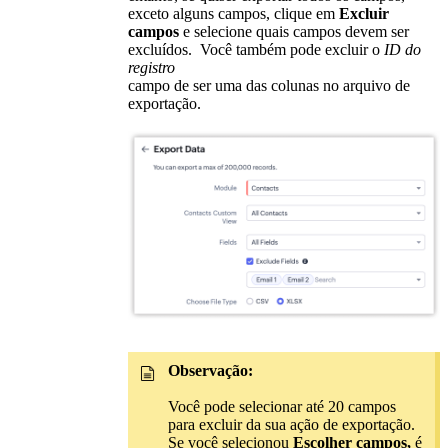
exceto alguns campos, clique em
Excluir
campos
e selecione quais campos devem ser
excluídos. Você também pode excluir o
ID do
registro
campo de ser uma das colunas no arquivo de
exportação.
Observação:
Você pode selecionar até 20 campos
para excluir da sua ação de exportação.
Se você selecionou
Escolher campos,
é