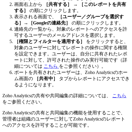
画面右上から
［共有する］
→
［このレポートを共有
する］
の順にクリックします。
表示される画面で、
［ユーザー／グループを選択す
る］→［Googleの連絡先］
の順にクリックします。
連絡先の一覧から、対象のレポートへのアクセスを許
可するユーザーのメールアドレスを選択します。
［権限とフィルターを適用する］
をクリックすると、
対象のユーザーに対してレポートの操作に関する権限
を設定できます。ユーザーは、自分に共有されたレポ
ートに対して、許可された操作のみ実行可能です（詳
細については
こちら
をご参照ください）。
ポートを共有されたユーザーは、Zoho Analyticsのホー
ム画面の
［共有中］
タブからレポートにアクセスでき
るようになります。
Zoho Analyticsの共有や共同編集の詳細については、
こちら
をご参照ください。
Zoho Analyticsの共有と共同編集の機能を使用することで、
管理者は組織のユーザーに対してZoho Analyticsのレポート
へのアクセスを許可することが可能です。