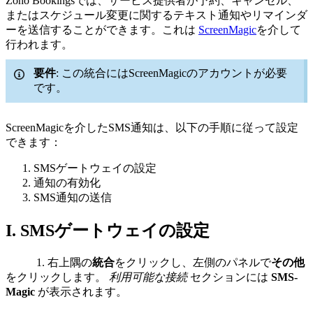
Zoho Bookingsでは、サービス提供者が予約、キャンセル、
またはスケジュール変更に関するテキスト通知やリマインダ
ーを送信することができます。これは
ScreenMagic
を介して
行われます。
要件
: この統合にはScreenMagicのアカウントが必要
です。
ScreenMagicを介したSMS通知は、以下の手順に従って設定
できます：
SMSゲートウェイの設定
通知の有効化
SMS通知の送信
I. SMSゲートウェイの設定
1. 右上隅の
統合
をクリックし、左側のパネルで
その他
をクリックします。
利用可能な接続
セクションには
SMS-
Magic
が表示されます。