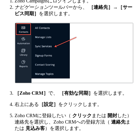
Zoho Campaignsにログインします。
ナビゲーション
ツールバーから、
［連絡先］
→
［サー
ビス同期］
を選択します。
［Zoho CRM］
で、
［有効な同期］
を選択します。
右上にある
［設定］
をクリックします。
Zoho CRMに登録したい（
クリック
または
開封
した）
連絡先を選択し、Zoho CRMへの登録方法（
連絡先
ま
たは
見込み客
）を選択します。