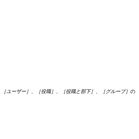
、
［ユーザー］
、
［役職］
、
［役職と部下］
、
［グループ］
の