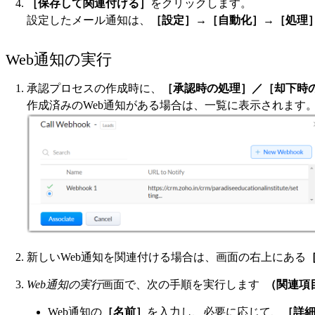
［保存して関連付ける］
をクリックします。
設定したメール通知は、
［設定］
→
［自動化］
→
［処理
Web通知の実行
承認プロセスの作成時に、
［承認時の処理］／［却下時
作成済みのWeb通知がある場合は、一覧に表示されます。
新しいWeb通知を関連付ける場合は、画面の右上にある
Web通知の実行
画面で、次の手順を実行します
（関連項
Web通知の
［名前］
を入力し、必要に応じて、
［詳