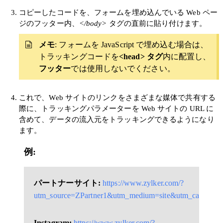
コピーしたコードを、フォームを埋め込んでいる Web ペー
ジのフッター内、
</body>
タグの直前に貼り付けます。
メモ
: フォームを JavaScript で埋め込む場合は、
トラッキングコードを
<head> タグ
内に配置し、
フッター
では使用しないでください。
これで、Web サイトのリンクをさまざまな媒体で共有する
際に、トラッキングパラメーターを Web サイトの URL に
含めて、データの流入元をトラッキングできるようになり
ます。
例:
パートナーサイト:
https://www.zylker.com/?
utm_source=ZPartner1&utm_medium=site&utm_campaign
Instagram:
https://www.zylker.com/?