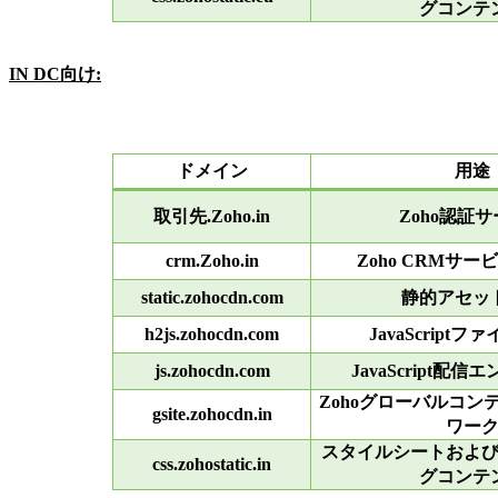
グコンテ
IN DC向け:
ドメイン
用途
取引先.Zoho.in
Zoho認証
crm.Zoho.in
Zoho CRMサ
static.zohocdn.com
静的アセッ
h2js.zohocdn.com
JavaScript
js.zohocdn.com
JavaScript配
Zohoグローバルコン
gsite.zohocdn.in
ワー
スタイルシートおよ
css.zohostatic.in
グコンテ