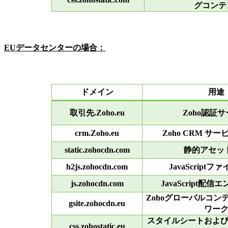
グコンテ
EUデータセンターの場合：
ドメイン
用途
取引先.Zoho.eu
Zoho認証
crm.Zoho.eu
Zoho CRM サ
static.zohocdn.com
静的アセッ
h2js.zohocdn.com
JavaScript
js.zohocdn.com
JavaScript配
Zohoグローバルコン
gsite.zohocdn.eu
ワー
スタイルシートおよ
css.zohostatic.eu