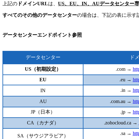
上記の
ドメインURL
は、
US、EU、IN、AUデータセンター
すべてのその他のデータセンター
の場合は、下記の表に示す
データセンターエンドポイント参照
データセンター
ドメ
US（初期設定）
.com →
ht
EU
.eu →
ht
.in →
ht
IN
AU
.com.au →
ht
JP（日本）
.jp →
ht
CA（カナダ）
.zohocloud.ca →
.sa →
ht
SA（サウジアラビア）