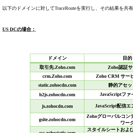
以下のドメインに対してTraceRouteを実行し、その結果を
US DCの場合：
ドメイン
目的
取引先.Zoho.com
Zoho認証
crm.Zoho.com
Zoho CRM サ
static.zohocdn.com
静的アセッ
JavaScript
h2js.zohocdn.com
JavaScript配
js.zohocdn.com
Zohoグローバルコ
gsite.zohocdn.com
ワー
スタイルシートおよ
css.zohostatic.com