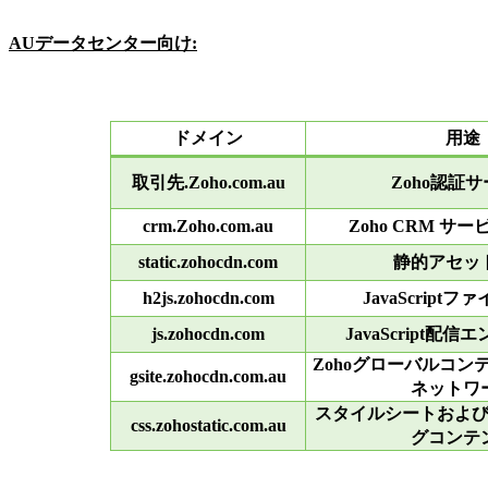
AUデータセンター向け:
ドメイン
用途
取引先.Zoho.com.au
Zoho認証
crm.Zoho.com.au
Zoho CRM サ
static.zohocdn.com
静的アセッ
h2js.zohocdn.com
JavaScript
js.zohocdn.com
JavaScript配
Zohoグローバルコン
gsite.zohocdn.com.au
ネットワ
スタイルシートおよ
css.zohostatic.com.au
グコンテ