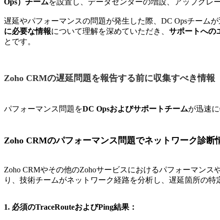
Ops）チーム
を設置し、データセンターの増設、アップグレ
遅延やパフォーマンスの問題が発生した際、DC Opsチー
に必要な情報
について理解を深めていただき、
サポートへの
とです。
Zoho CRMの遅延問題を報告する前に収集すべき情報
パフォーマンス問題を
DC Opsおよびサポートチーム
が迅速に
Zoho CRMのパフォーマンス問題でネットワーク診
Zoho CRMやその他のZohoサービスにおけるパフォー
り、技術チームがネットワーク経路を分析し、遅延箇所の特
1. 必須のTraceRouteおよびPing結果：