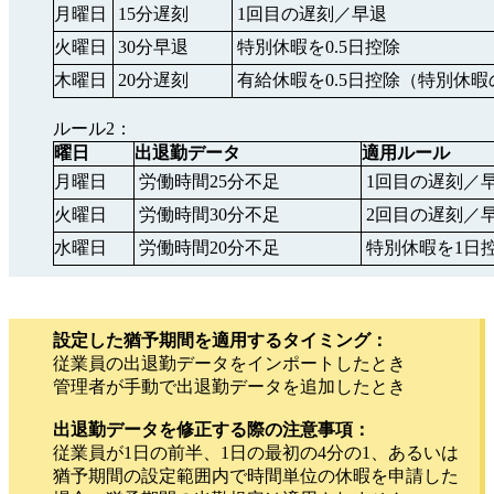
月曜日
15分遅刻
1回目の遅刻／早退
火曜日
30分早退
特別休暇を0.5日控除
木曜日
20分遅刻
有給休暇を0.5日控除（特別休
ルール2：
曜日
出退勤データ
適用ルール
月曜日
労働時間25分不足
1回目の遅刻／
火曜日
労働時間30分不足
2回目の遅刻／
水曜日
労働時間20分不足
特別休暇を1日
設定した猶予期間を適用するタイミング：
従業員の出退勤データをインポートしたとき
管理者が手動で出退勤データを追加したとき
出退勤データを修正する際の注意事項：
従業員が1日の前半、1日の最初の4分の1、あるいは
猶予期間の設定範囲内で時間単位の休暇を申請した