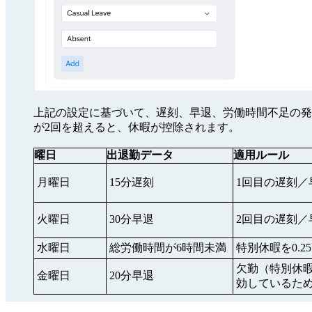
上記の設定に基づいて、遅刻、早退、労働時間不足の発
が2回を超えると、休暇が控除されます。
曜日
出退勤データ
適用ルール
月曜日
15分遅刻
1回目の遅刻／
火曜日
30分早退
2回目の遅刻／
水曜日
総労働時間が6時間未満
特別休暇を0.2
欠勤（
特別休
金曜日
20分早退
効しているた