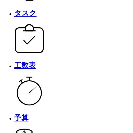
タスク
工数表
予算