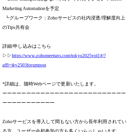
Marketing Automationを予定
┗グループワーク：Zohoサービスの社内浸透/理解度向上
のTips共有会
詳細/申し込みはこちら︎
▷▷
https://www.zohomeetups.com/tokyo2025vol1#/?
affl=tky2503forumpost
*詳細は、随時Webページで更新いたします。
ーーーーーーーーーーーーーーーーーーーーーーーーーー
ーーーーーーーーーーー
Zohoサービスを導入して間もない方から長年利用されてい
る方、ユーザー会初参加の方も多くいらっしゃいます。