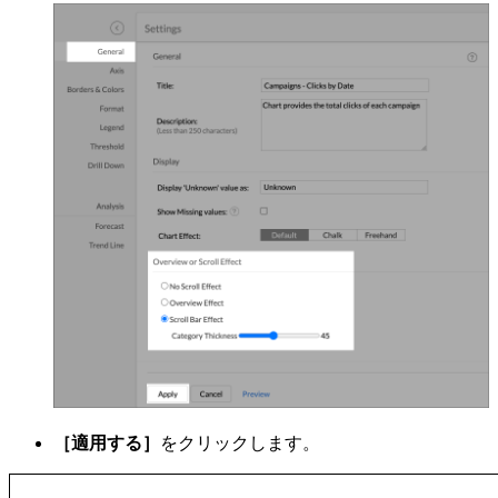
［適用する］
をクリックします。