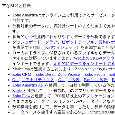
主な機能と特長：
Zoho Analyticsはオンライン上で利用できる
可能です。
分析対象のデータは、表計算シートのような画面で見や
す。
多角的かつ視覚的にわかりやすくデータを分析できます
ダッシュボード
、
グラフ
、
ピボットテーブル
、
要約レポ
を表示する項目（
KPIウィジェット
）を追加することも
ローカルドライブに保存されているファイルからデータ
ァイルに対応しています。また、
Web上のURL
や
クラウ
インポートできます。
定期的にデータをインポートす
Mailchimpと連携することにより、Zoho Analyti
Zoho CRM
、
Zoho Desk
、
Zoho Projects
、
Zoho People
、
Zo
Google アナリティクス
、
Google 広告
、
Facebook広告
、
B
Zoho Analytics API
を使用して、自社で利用している他のアプリ
Zapier
と連携して、500種類以上のアプリからデータを
Zoho Flow
と連携して、300種類以上のアプリケーショ
さまざまなデータソース（ファイルやデータベースなど
数式機能を使用して、データを加工したり、独自の指標
データベースを操作する言語であるSQL（Structured Q