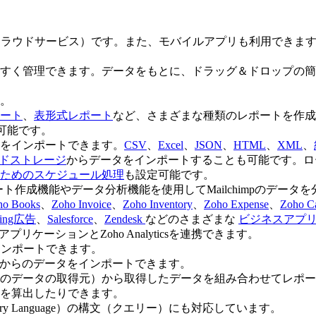
サービス（クラウドサービス）です。また、モバイルアプリも利用で
すく管理できます。データをもとに、ドラッグ＆ドロップの簡
。
ート
、
表形式レポート
など、さまざまな種類のレポートを作成
可能です。
をインポートできます。
CSV
、
Excel
、
JSON
、
HTML
、
XML
、
ドストレージ
からデータをインポートすることも可能です。ロ
るためのスケジュール処理
も設定可能です。
csのレポート作成機能やデータ分析機能を使用してMailchimpのデー
ho Books
、
Zoho Invoice
、
Zoho Inventory
、
Zoho Expense
、
Zoho C
ing広告
、
Salesforce
、
Zendesk
などのさまざまな
ビジネスアプ
ケーションとZoho Analyticsを連携できます。
インポートできます。
ンからのデータをインポートできます。
のデータの取得元）から取得したデータを組み合わせてレポー
を算出したりできます。
uery Language）の構文（クエリー）にも対応しています。