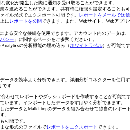
要な変化が発生した際に通知を受け取ることができます。
業を進めることができます。共有時に権限を設定することも可
ァイル形式でエクスポート可能です。
レポートをメールで送信
上に
レポートを公開
できます。また、Webサイト、Webアプ
接続）による安全な接続を使用できます。アカウント内のデータは
バシー
」に関するページをご参照ください）。
nalyticsの分析機能の埋め込み（
ホワイトラベル
）が可能で
impのデータを効率よく分析できます。詳細分析コネクターを使用するこ
りです：
要件に合わせてレポートやダッシュボードを作成することが可能で
ています。インポートしたデータをすばやく分析できます。
したデータとMailchimpのデータを組み合わせて独自のレポ
す。
も可能です。
まざまな形式のファイルで
レポートをエクスポート
できます。