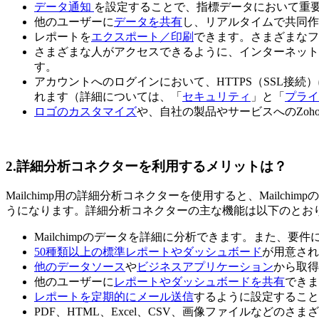
データ通知
を設定することで、指標データにおいて重
他のユーザーに
データを共有
し、リアルタイムで共同作
レポートを
エクスポート／印刷
できます。さまざまなフ
さまざまな人がアクセスできるように、インターネット
す。
アカウントへのログインにおいて、HTTPS（SSL
れます（詳細については、「
セキュリティ
」と「
プライ
ロゴのカスタマイズ
や、自社の製品やサービスへのZoho A
2.詳細分析コネクターを利用するメリットは？
Mailchimp用の詳細分析コネクターを使用すると、Mailch
うになります。詳細分析コネクターの主な機能は以下のとお
Mailchimpのデータを詳細に分析できます。また、
50種類以上の標準レポートやダッシュボード
が用意され
他のデータソース
や
ビジネスアプリケーション
から取得
他のユーザーに
レポートやダッシュボードを共有
できま
レポートを定期的にメール送信
するように設定すること
PDF、HTML、Excel、CSV、画像ファイルなどのさ