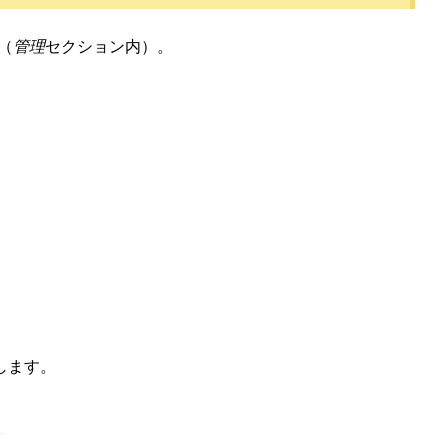
（
管理
セクション内）。
します。