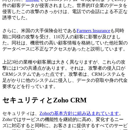
件の顧客データが侵害されました。世界的IT企業のデータを
侵害したこの攻撃のきっかけは、電話での会話による不正な
誘導でした。
さらに、米国の大手保険会社である
Farmers Insurance
も同時
期に同様の攻撃を受け、110万人の顧客に影響が及びまし
た。同社は、機密性の高い顧客情報を格納していた他社製の
データベースに不正なアクセスがあったと説明しています。
上記3社の業種や顧客層は大きく異なりますが、これらの攻
撃には1つの共通点があります。それは、攻撃者の侵入口が
CRMシステムであった点です。攻撃者は、CRMシステムを
足がかりに他のシステムに侵入し、データの窃取や身の代金
要求などを行っています。
セキュリティとZoho CRM
セキュリティは、
Zohoの基本方針に組み込まれています
。
Zohoではサービスの機能性を継続的に高め、変化するニー
ズに対応すると同時に、お客さまに提供するすべてのサービ