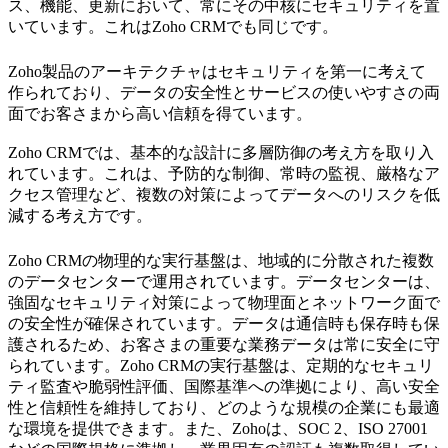
ス、機能、更新において、常にその中核にセキュリティを置
いています。これはZoho CRMでも同じです。
Zoho製品のアーキテクチャはセキュリティを第一に考えて
作られており、データの安全性とサービスの使いやすさの両
面でお客さまから高い信頼を得ています。
Zoho CRMでは、基本的な設計に多層防御の考え方を取り入
れています。これは、予防的な制御、常時の監視、厳格なア
クセス管理など、複数の対策によってデータへのリスクを低
減する考え方です。
Zoho CRMの物理的な実行基盤は、地域的に分散された複数
のデータセンターで運用されています。データセンターは、
強固なセキュリティ対策によって物理面とネットワーク面で
の安全性が確保されています。データは通信時も保存時も保
護されるため、お客さまの重要な業務データは常に安全に守
られています。Zoho CRMの実行基盤は、定期的なセキュリ
ティ監査や脆弱性評価、国際基準への準拠により、高い安全
性と信頼性を維持しており、どのような規模の企業にも最適
な環境を提供できます。また、Zohoは、SOC 2、ISO 27001