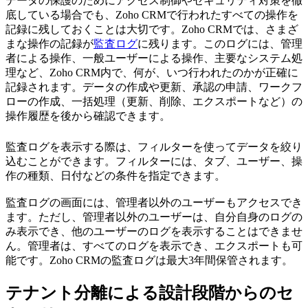
データの保護のためにアクセス制御やセキュリティ対策を徹
底している場合でも、Zoho CRMで行われたすべての操作を
記録に残しておくことは大切です。Zoho CRMでは、さまざ
まな操作の記録が
監査ログ
に残ります。このログには、管理
者による操作、一般ユーザーによる操作、主要なシステム処
理など、Zoho CRM内で、何が、いつ行われたのかが正確に
記録されます。データの作成や更新、承認の申請、ワークフ
ローの作成、一括処理（更新、削除、エクスポートなど）の
操作履歴を後から確認できます。
監査ログを表示する際は、フィルターを使ってデータを絞り
込むことができます。フィルターには、タブ、ユーザー、操
作の種類、日付などの条件を指定できます。
監査ログの画面には、管理者以外のユーザーもアクセスでき
ます。ただし、管理者以外のユーザーは、自分自身のログの
み表示でき、他のユーザーのログを表示することはできませ
ん。管理者は、すべてのログを表示でき、エクスポートも可
能です。Zoho CRMの監査ログは最大3年間保管されます。
テナント分離による設計段階からのセ