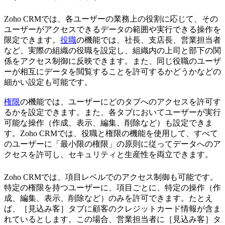
Zoho CRMでは、各ユーザーの業務上の役割に応じて、その
ユーザーがアクセスできるデータの範囲や実行できる操作を
限定できます。
役職
の機能では、社長、支店長、営業担当者
など、実際の組織の役職を設定し、組織内の上司と部下の関
係をアクセス制御に反映できます。また、同じ役職のユーザ
ーが相互にデータを閲覧することを許可するかどうかなどの
細かい設定も可能です。
権限
の機能では、ユーザーにどのタブへのアクセスを許可す
るかを設定できます。また、各タブにおいてユーザーが実行
可能な操作（作成、表示、編集、削除など）も設定できま
す。Zoho CRMでは、役職と権限の機能を使用して、すべて
のユーザーに「最小限の権限」の原則に従ってデータへのア
クセスを許可し、セキュリティと生産性を両立できます。
Zoho CRMでは、項目レベルでのアクセス制御も可能です。
特定の権限を持つユーザーに、項目ごとに、特定の操作（作
成、編集、表示、削除など）のみを許可できます。たとえ
ば、［見込み客］タブに顧客のクレジットカード情報が含ま
れているとします。この場合、営業担当者に［見込み客］タ