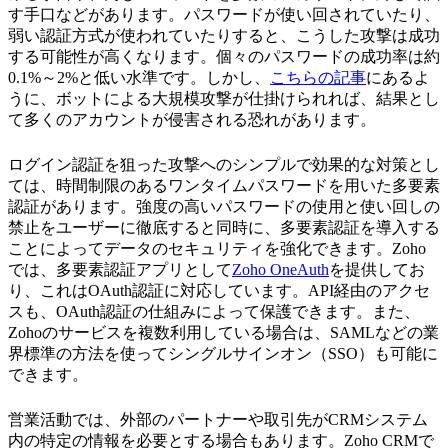
す手口などがあります。パスワードが使い回されていたり、
弱い認証方式が使われていたりすると、こうした攻撃は成功
する可能性が高くなります。個々のパスワードの成功率は約
0.1%～2%と低い水準です。しかし、
こちらの記事
にあるよ
うに、ボットによる大規模攻撃が仕掛けられれば、結果とし
て多くのアカウントが侵害される恐れがあります。
ログイン認証を狙った攻撃へのシンプルで効果的な対策とし
ては、時間制限のあるワンタイムパスワードを用いた多要素
認証があります。強度の高いパスワードの使用と使い回しの
禁止をユーザーに徹底すると同時に、多要素認証を導入する
ことによってデータのセキュリティを強化できます。Zoho
では、多要素認証アプリとして
Zoho OneAuth
を提供してお
り、これはOAuth認証に対応しています。API経由のアクセ
スも、OAuth認証の仕組みによって保護できます。また、
Zohoのサービスを複数利用している場合は、SAMLなどの業
界標準の方法を使ってシングルサインオン（SSO）も可能に
できます。
営業活動では、外部のパートナーや取引先がCRMシステム
内の特定の情報を必要とする場合もあります。Zoho CRMで