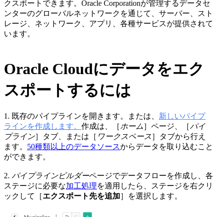
クスポートできます。Oracle Corporationが管理するデータセ
ンターのグローバルネットワークを通じて、サーバー、スト
レージ、ネットワーク、アプリ、各種サービスが提供されて
います。
Oracle Cloudにデータをエク
スポートするには
1.
既存のパイプラインを開きます。または、
新しい
パイプ
ラインを作成します。
作成は、
［
ホーム
］
ページ、
［
パイ
プライン
］
タブ、または
［
ワークスペース
］
タブから行え
ます。
50種類以上のデータソース
からデータを取り込むこと
ができます。
2.
パイプラインビルダー
ページでデータフローを作成し、各
ステージに必要な
加工処理
を適用したら、ステージを右クリ
ックして［
エクスポート先を追加
］を選択します。