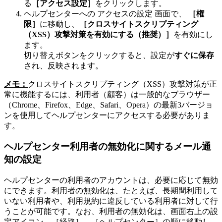
る
［アクセス設定］
をクリックします。
ヘルプセンターへの アクセスの設定 画面で、
［権
限］
に移動し、
［クロスサイトスクリプティング
（XSS）攻撃対策を有効にする（推奨）］
を有効にし
ます。
切り替えボタンをクリックすると、設定が
すぐに保存
され、反映されます。
メモ：
クロスサイトスクリプティング（XSS）攻撃対策が正
常に機能するには、利用者（顧客）は一般的なブラウザー
（Chrome、Firefox、Edge、Safari、Opera）の最新3バージョ
ンを使用してヘルプセンターにアクセスする必要がありま
す。
ヘルプセンター利用者の無効化に関するメール通
知の設定
ヘルプセンターの利用者のアカウントは、必要に応じて無効
にできます。利用者の無効化は、たとえば、長期間利用して
いない利用者や、利用規約に違反している利用者に対して行
うことが可能です。なお、利用者の無効化は、画面右上の設
定アイコン→［経路］→［ヘルプセンター］の順に移動し、