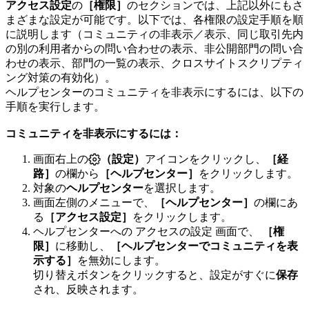
アクセス設定
の
［権限］
のセクションでは、上記以外にもさ
まざまな設定が可能です。以下では、各権限の設定手順を順
に説明します（コミュニティの非表示／表示、同じ取引先内
の別の利用者からの問い合わせの表示、非公開部門の問い合
わせの表示、部門の一覧の表示、クロスサイトスクリプティ
ング対策の有効化）。
ヘルプセンターのコミュニティを非表示にするには、以下の
手順を実行します。
コミュニティを非表示にするには：
画面右上の
（設定）
アイコンをクリックし、
［経
路］
の欄から
［ヘルプセンター］
をクリックします。
対象の
ヘルプセンター
を選択します。
画面左側のメニューで、
［ヘルプセンター］
の欄にあ
る
［アクセス設定］
をクリックします。
ヘルプセンターへの アクセスの設定 画面で、
［権
限］
に移動し、
［ヘルプセンターでコミュニティを表
示する］
を無効にします。
切り替えボタンをクリックすると、設定がすぐに
保存
され、反映されます。