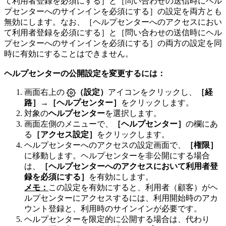
て利用者登録を必須にする］と［問い合わせの送信時にヘル
プセンターへのサインインを必須にする］の設定を両方とも
無効にします。なお、［ヘルプセンターへのアクセスにおい
て利用者登録を必須にする］と［問い合わせの送信時にヘル
プセンターへのサインインを必須にする］の両方の設定を同
時に有効にすることはできません。
ヘルプセンターの公開設定を変更するには：
画面右上の
（設定）
アイコンをクリックし、
［経
路］
→
［ヘルプセンター］
をクリックします。
対象の
ヘルプセンター
を選択します。
画面左側のメニューで、
［ヘルプセンター］
の欄にあ
る
［アクセス設定］
をクリックします。
ヘルプセンターへのアクセスの設定画面で、
［権限］
に移動します。ヘルプセンターを非公開にする場合
は、
［ヘルプセンターへのアクセスにおいて利用者登
録を必須にする］
を有効にします。
メモ：
この設定を有効にすると、利用者（顧客）がヘ
ルプセンターにアクセスするには、利用開始時のアカ
ウント登録と、利用時のサインインが必要です。
ヘルプセンターを限定的に公開する場合は、代わり