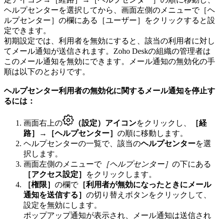
ヘルプセンターを選択してから、画面左側のメニューで［ヘ
ルプセンター］の欄にある［ユーザー］をクリックすると設
定できます。
初期設定では、利用者を無効にすると、該当の利用者に対し
てメール通知が送信されます。Zoho Deskの組織の管理者は
このメール通知を無効にできます。メール通知の無効化の手
順は以下のとおりです。
ヘルプセンター利用者の無効化に関するメール通知を停止す
るには：
画面右上の
（設定）アイコン
をクリックし、
［経
路］
→
［ヘルプセンター］
の順に移動します。
ヘルプセンターの一覧で、該当の
ヘルプセンター
を選
択します。
画面左側のメニューで
［ヘルプセンター］
の下にある
［アクセス設定］
をクリックします。
［権限］
の欄で
［利用者が無効になったときにメール
通知を送信する］
の切り替えボタンをクリックして、
設定を無効にします。
ポップアップ通知が表示され、メール通知は送信され