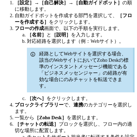
［設定］
→
［自己解決］
→
［自動ガイドボット］
の順
に移動します。
自動ガイドボットを作成する部門を選択して、
［フロ
ーを作成する］
をクリックします。
フローの作成
画面で、以下の手順を実行します。
［名前］
と
［説明］
を入力します。
対応経路を選択します（例：Webサイト）。
経路としてWebサイトを選択する場合、
該当のWebサイトにおいてZoho Deskの標
準のインスタントメッセージ機能である
「ビジネスメッセンジャー」の経路が有
効な場合にのみチャットを転送できま
す。
［次へ］
をクリックします。
ブロックライブラリー
で、
連携
のカテゴリーを選択し
ます。
一覧から
［Zoho Desk］
を選択します。
［チャットの転送］
ブロックを選択し、フロー内の適
切な場所に配置します。
チャットをサポート担当者に転送する条件を設定