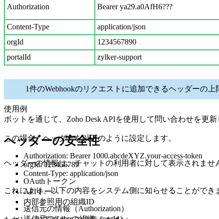
Authorization
Bearer ya29.a0AfH6???
Content-Type
application/json
orgId
1234567890
portalId
zylker-support
1件のWebhookのリクエストに追加できるヘッダーの上
使用例
ボットを通じて、Zoho Desk APIを使用して問い合わ
この場合、ヘッダーを以下のように設定します。
ヘッダーの安全性
Authorization: Bearer 1000.abcdeXYZ.your-access-token
ヘッダーの情報は、チャットの利用者に対して表示されませ
orgId: 123456789
Content-Type: application/json
OAuthトークン
これにより、以下の内容をシステム側に知らせることができ
APIキー
内部参照用の組織ID
送信元の情報（Authorization）
送信元のZohoの組織（orgId）