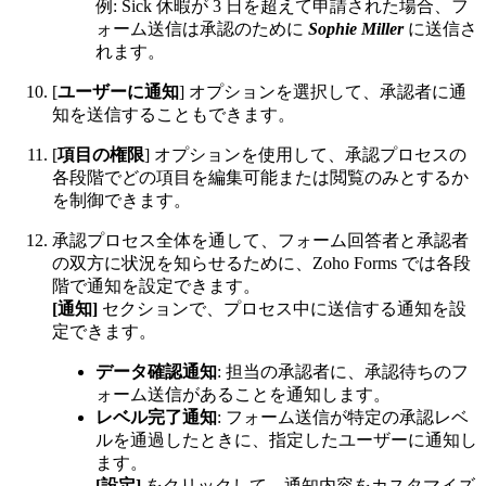
例: Sick 休暇が 3 日を超えて申請された場合、フ
ォーム送信は承認のために
Sophie Miller
に送信さ
れます。
[
ユーザーに通知
] オプションを選択して、承認者に通
知を送信することもできます。
[
項目の権限
] オプションを使用して、承認プロセスの
各段階でどの項目を編集可能または閲覧のみとするか
を制御できます。
承認プロセス全体を通して、フォーム回答者と承認者
の双方に状況を知らせるために、Zoho Forms では各段
階で通知を設定できます。
[通知]
セクションで、プロセス中に送信する通知を設
定できます。
データ確認通知
: 担当の承認者に、承認待ちのフ
ォーム送信があることを通知します。
レベル完了通知
: フォーム送信が特定の承認レベ
ルを通過したときに、指定したユーザーに通知し
ます。
[設定]
をクリックして、通知内容をカスタマイズ