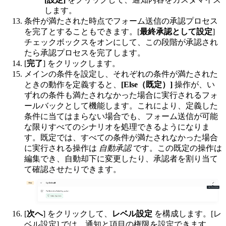
します。
条件が満たされた時点でフォーム送信の承認プロセス
を完了とすることもできます。
[
最終承認として設定
]
チェックボックスをオンにして、この段階が承認され
たら承認プロセスを完了します。
[
完了
] をクリックします。
メインの条件を設定し、それぞれの条件が満たされた
ときの動作を定義すると、
[Else（既定）]
操作が、い
ずれの条件も満たされなかった場合に実行されるフォ
ールバックとして機能します。これにより、定義した
条件に当てはまらない場合でも、フォーム送信が可能
な限りすべてのシナリオを処理できるようになりま
す。既定では、すべての条件が満たされなかった場合
に実行される操作は
自動承認
です。この既定の操作は
編集でき、自動却下に変更したり、承認者を割り当て
て確認させたりできます。
[
次へ
] をクリックして、
レベル設定
を構成します。[レ
ベル設定] では、通知と項目の権限を設定できます。