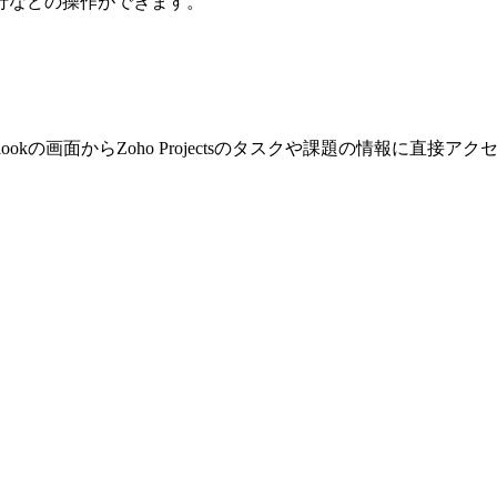
行などの操作ができます。
を使用すると、Outlookの画面からZoho Projectsのタスクや課