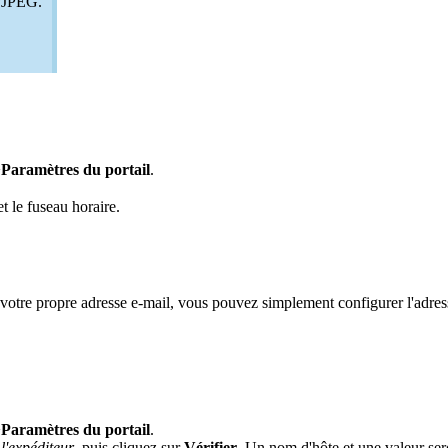
G/JPEG.
>
Paramètres du portail
.
et le fuseau horaire.
 votre propre adresse e-mail, vous pouvez simplement configurer l'adress
>
Paramètres du portail
.
l'expéditeur
, puis cliquez sur
Vérifier
. Un nom d'hôte et une valeur ser