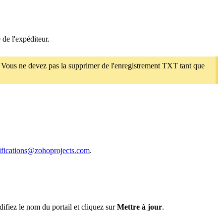
 de l'expéditeur.
. Vous ne devez pas la supprimer de l'enregistrement TXT tant que
ifications@zohoprojects.com
.
difiez le nom du portail et cliquez sur
Mettre à jour
.