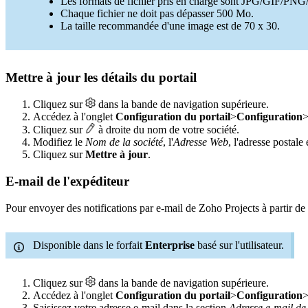
Les formats de fichier pris en charge sont JPG/GIF/PN
Chaque fichier ne doit pas dépasser 500 Mo.
La taille recommandée d'une image est de 70 x 30.
Mettre à jour les détails du portail
Cliquez sur
dans la bande de navigation supérieure.
Accédez à l'onglet
Configuration du portail
>
Configuration
Cliquez sur
à droite du nom de votre société.
Modifiez le
Nom de la société
, l'
Adresse Web
, l'adresse postale 
Cliquez sur
Mettre à jour
.
E-mail de l'expéditeur
Pour envoyer des notifications par e-mail de Zoho Projects à partir de
Disponible dans le forfait
Enterprise
basé sur l'utilisateur.
Cliquez sur
dans la bande de navigation supérieure.
Accédez à l'onglet
Configuration du portail
>
Configuration
Saisissez votre adresse e-mail dans la section
Adresse e-mail de 