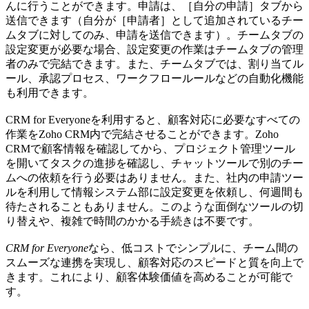
んに行うことができます。申請は、［自分の申請］タブから
送信できます（自分が［申請者］として追加されているチー
ムタブに対してのみ、申請を送信できます）。チームタブの
設定変更が必要な場合、設定変更の作業はチームタブの管理
者のみで完結できます。また、チームタブでは、割り当てル
ール、承認プロセス、ワークフロールールなどの自動化機能
も利用できます。
CRM for Everyoneを利用すると、顧客対応に必要なすべての
作業をZoho CRM内で完結させることができます。Zoho
CRMで顧客情報を確認してから、プロジェクト管理ツール
を開いてタスクの進捗を確認し、チャットツールで別のチー
ムへの依頼を行う必要はありません。また、社内の申請ツー
ルを利用して情報システム部に設定変更を依頼し、何週間も
待たされることもありません。このような面倒なツールの切
り替えや、複雑で時間のかかる手続きは不要です。
CRM for Everyone
なら、低コストでシンプルに、チーム間の
スムーズな連携を実現し、顧客対応のスピードと質を向上で
きます。これにより、顧客体験価値を高めることが可能で
す。