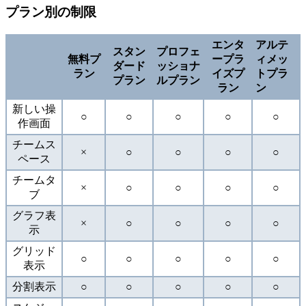
プラン別の制限
エンタ
アルテ
スタン
プロフェ
無料プ
ープラ
ィメッ
ダード
ッショナ
ラン
イズプ
トプラ
プラン
ルプラン
ラン
ン
新しい操
○
○
○
○
○
作画面
チームス
×
○
○
○
○
ペース
チームタ
×
○
○
○
○
ブ
グラフ表
×
○
○
○
○
示
グリッド
○
○
○
○
○
表示
分割表示
○
○
○
○
○