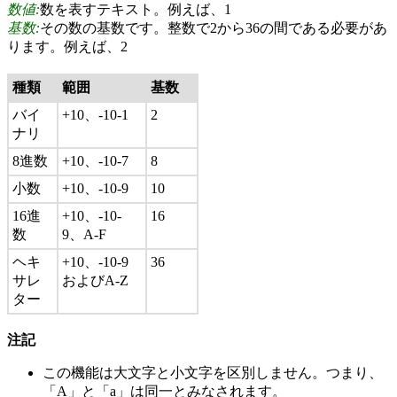
数値:
数を表すテキスト。例えば、1
基数:
その数の基数です。整数で2から36の間である必要があ
ります。例えば、2
種類
範囲
基数
バイ
+10、-10-1
2
ナリ
8進数
+10、-10-7
8
小数
+10、-10-9
10
16進
+10、-10-
16
数
9、A-F
ヘキ
+10、-10-9
36
サレ
およびA-Z
ター
注記
この機能は大文字と小文字を区別しません。つまり、
「A」と「a」は同一とみなされます。