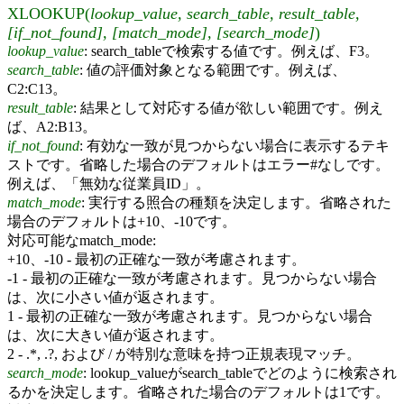
XLOOKUP(
lookup_value, search_table, result_table,
[if_not_found], [match_mode], [search_mode]
)
lookup_value
: search_tableで検索する値です。例えば、F3。
search_table
: 値の評価対象となる範囲です。例えば、
C2:C13。
result_table
: 結果として対応する値が欲しい範囲です。例え
ば、A2:B13。
if_not_found
: 有効な一致が見つからない場合に表示するテキ
ストです。省略した場合のデフォルトはエラー#なしです。
例えば、「無効な従業員ID」。
match_mode
: 実行する照合の種類を決定します。省略された
場合のデフォルトは+10、-10です。
対応可能なmatch_mode:
+10、-10 - 最初の正確な一致が考慮されます。
-1 - 最初の正確な一致が考慮されます。見つからない場合
は、次に小さい値が返されます。
1 - 最初の正確な一致が考慮されます。見つからない場合
は、次に大きい値が返されます。
2 - .*, .?, および / が特別な意味を持つ正規表現マッチ。
search_mode
: lookup_valueがsearch_tableでどのように検索され
るかを決定します。省略された場合のデフォルトは1です。