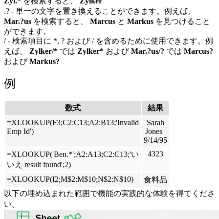
Zyl.*
を検索すると、
Zylker
.? - 単一の文字を置き換えることができます。例えば、
Mar.?us
を検索すると、
Marcus
と
Markus
を見つけること
ができます。
/ - 検索項目に *, ? および / を含めるために使用できます。例
えば、
Zylker/*
では
Zylker*
および
Mar.?us/?
では
Marcus?
および
Markus?
例
数式
結果
=XLOOKUP(F3;C2:C13;A2:B13;'Invalid
Sarah
Emp Id')
Jones |
9/14/95
4323
=XLOOKUP('Ben.*';A2:A13;C2:C13;'い
いえ result found';2)
=XLOOKUP(I2;M$2:M$10;N$2:N$10)
食料品
以下の埋め込まれた範囲で機能の実践的な体験を得てくださ
い。